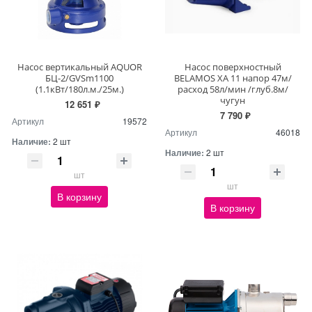
Насос вертикальный AQUOR
Насос поверхностный
БЦ-2/GVSm1100
BELAMOS XA 11 напор 47м/
(1.1кВт/180л.м./25м.)
расход 58л/мин /глуб.8м/
чугун
12 651 ₽
7 790 ₽
Артикул
19572
Артикул
46018
Наличие:
2 шт
Наличие:
2 шт
шт
шт
В корзину
В корзину