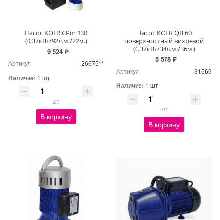
Насос KOER CPm 130
Насос KOER QB 60
(0,37кВт/92л.м./22м.)
поверхностный вихревой
(0,37кВт/34л.м./36м.)
9 524 ₽
5 578 ₽
Артикул
26675**
Артикул
31569
Наличие:
1 шт
Наличие:
1 шт
шт
шт
В корзину
В корзину