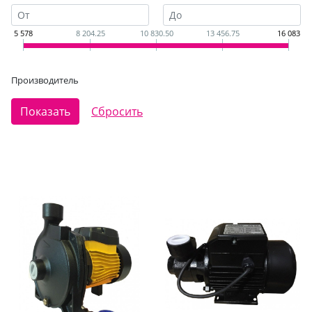
5 578
8 204.25
10 830.50
13 456.75
16 083
Производитель