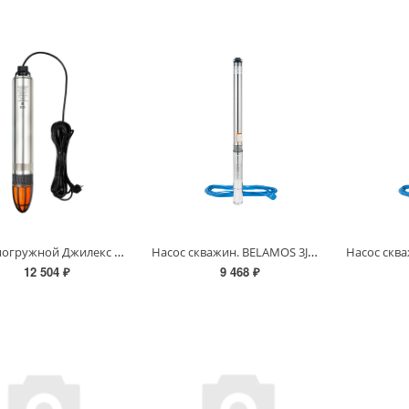
Насос погружной Джилекс Водомет Проф 55/35 1035
Насос скважин. BELAMOS 3JNR-65/3 (кабель 15м/напор 65м/расход 53л/мин /Ø78мм)
12 504 ₽
9 468 ₽