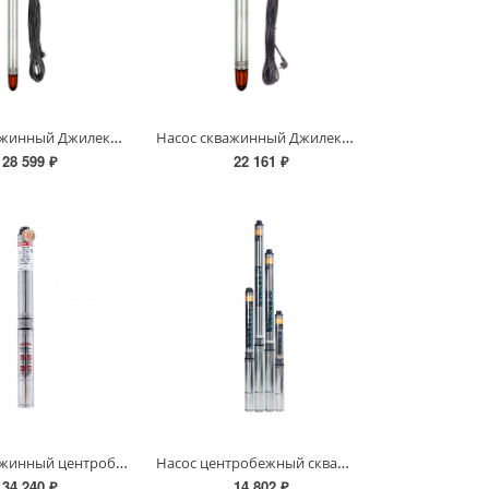
Насос скважинный Джилекс Водомет 3Д 55/100
Насос скважинный Джилекс Водомет 3Д 55/70
28 599 ₽
22 161 ₽
Насос скважинный центробежный KOER 3KDm 2/33 60M (1.1 кВт/45л.м./142м/60м кабеля)
Насос центробежный скважинный RUDES 3FRESH 700 + кабель 30м, комплектация А
34 240 ₽
14 802 ₽