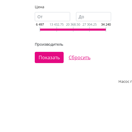
Цена
6 497
13 432.75
20 368.50
27 304.25
34 240
Производитель