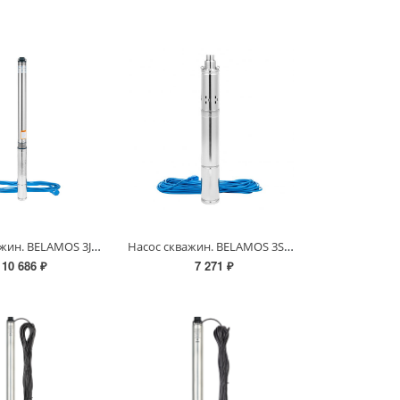
Насос скважин. BELAMOS 3JNR-90/3 (кабель длина 15м/напор 90м/расход 53л/мин /Ø78мм)
Насос скважин. BELAMOS 3SP90/1.8 (850Вт 30л/мин, 90м подъем, погр до 15 м, кабель 20 м,Ø78мм)
10 686 ₽
7 271 ₽