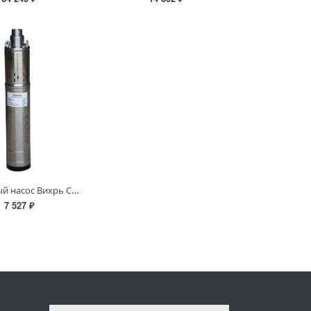
Скважинный насос Вихрь СН-90В Вихрь
7 527 ₽