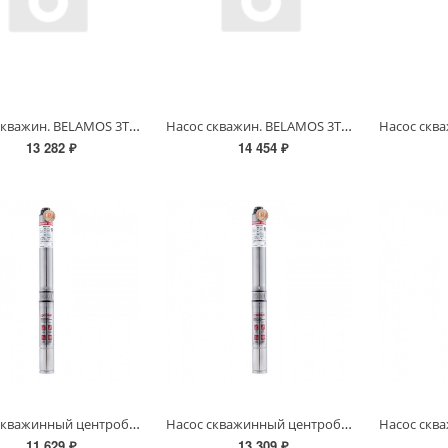
Насос скважин. BELAMOS 3TF-65/3 (кабель 30м/напор 65м/расход 50л/мин /Ø78мм
Насос скважин. BELAMOS 3TF-90/3 (кабель 50м/напор 90м/расход 50л/мин /Ø78мм
13 282 ₽
14 454 ₽
Насос скважинный центробежный KOER 3KDm 2/11 30M (0,37кВт/45л.м./47м/30м кабеля)
Насос скважинный центробежный KOER 3KDm 2/15 40M (0,55кВт/45л.м./64м/40м кабеля)
11 629 ₽
13 309 ₽